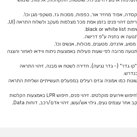
דה, אפוד מחזיר אור, כפפות, מסכות גז, משקפי מגן וכו'.
זיהוי פרצופים באמצעות אלגוריתם זיהוי פנים בזמן אמת מכל מצלמות מעקב ולשלוח התראה (UI,
תנועה או בחניה ע"פ דרישה.
וע, ארגזים, מטענים, מכולות, אנשים וכו'.
תנועה מרובה לפי שעות פעילות באמצעות ניתוח ווידאו לאחור והצגה
ו גדר" {- גדר נגיעה}, חדירה לשטח או מבנה, זיהוי התראה
כנדרש.
שונות כמו אמוניה וגזים רעילים במפעלים תעשייתיים ושליחת התראה
מאפשר להשתמש במערכת לחיפוש אירועים מוקלטים. זיהוי פנים, חיפוש LPR באמצעות הקלטות
וידאו בארכיון. מודול Tag&Track – פונקציות למעקב אחר עצמים נעים, גילוי אש/עשן, זיהוי אדם/רכב, דוחות Data,