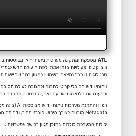
ATL
מספקת ומתקינה מערכות ניתוח וידאו מבוססות בינ
אובייקטים ופעילויות בזמן אמת ולפתוח עולם חדש לגמרי 
טכנולוגיה זו כבר נמצאת בשימוש במגוון רחב של יישומים
ניתוחי וידאו הם כלי קריטי להבנה ולתגובה לעולם הסובב
ולפענח את פלטי הוידיאו. עם זאת, התרחשה מהפכה בתחו
אפיון והתקנת מ
Metadata מובנית לצורך חיפוש פורנזי מהיר, ודחיפת התראות קוליות כמו גם שליחת הודעות לגורמים הרלוונטיים.
יכולות המערכת כוללות בתוכן מגוון רב של אפשרויות :
זיהוי תנוחות אנושיות –
כדוגמת זרועות מורמות הת