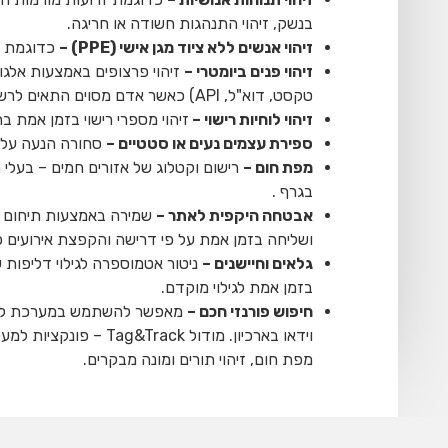
בנשק, זיהוי התנהגות חשודה או חריגה.
זיהוי אנשים ללא ציוד מגן אישי (PPE) –
כדוגמת קס
זיהוי פנים ביומטרי –
טקסט, דוא"ל, API) כאשר אדם מסוים התאים לרשימות black or white list.
זיהוי לוחיות רישוי –
זיהוי מספרי רישוי בזמן אמת ב
ספירת עצמים נעים או סטטיים –
סחורה הנעה על מס
מפת חום –
רישום וקטלוג של אזורים חמים – בעלי 
בגרף .
אבטחה היקפית לאתר –
שמירה באמצעות תיחום "ק
ושליחה בזמן אמת על פי דרישה והקפצת אירועים 
גלאים וחיישנים –
ניטור אטמוספרה לגילוי דליפות 
בזמן אמת לגילוי מוקדם.
חיפוש פורנזי חכם –
מפת חום, זיהוי תורים ומונה מבקרים.